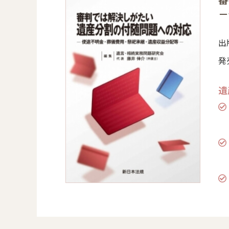
－
出
発売
遺