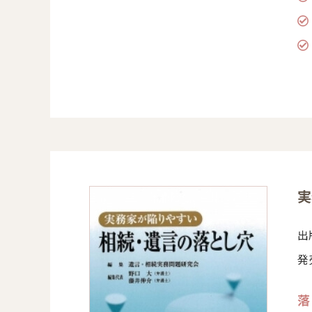
実
出
発売
落