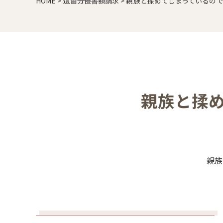
HOME
>
遺留分侵害額請求
>
親族と揉めてしまっているの
親族と揉
親族